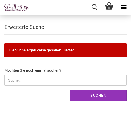
Erweiterte Suche
Die Suche ergab keine genauen Treffer.
MÖCHTEN
Möchten Sie noch einmal suchen?
SIE
NOCH
EINMAL
SUCHEN?
SUCHEN