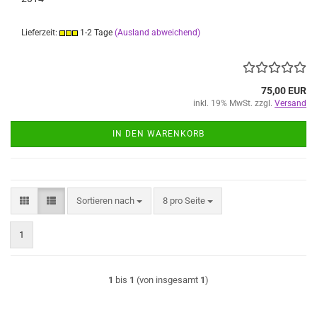
Lieferzeit:
1-2 Tage
(Ausland abweichend)
75,00 EUR
inkl. 19% MwSt. zzgl.
Versand
IN DEN WARENKORB
Sortieren nach
pro Seite
Sortieren nach
8 pro Seite
1
1
bis
1
(von insgesamt
1
)