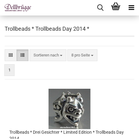
Trollbeads * Trollbeads Day 2014 *
Sortieren nach
pro Seite
Sortieren nach
8 pro Seite
1
Trollbeads * Drei Gesichter * Limited Edition * Trollbeads Day
2014