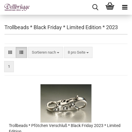
Trollbeads * Black Friday * Limited Edition * 2023
Sortieren nach
pro Seite
Sortieren nach
8 pro Seite
1
Trollbeads * Pfötchen Verschluß * Black Friday 2023 * Limited
Edition