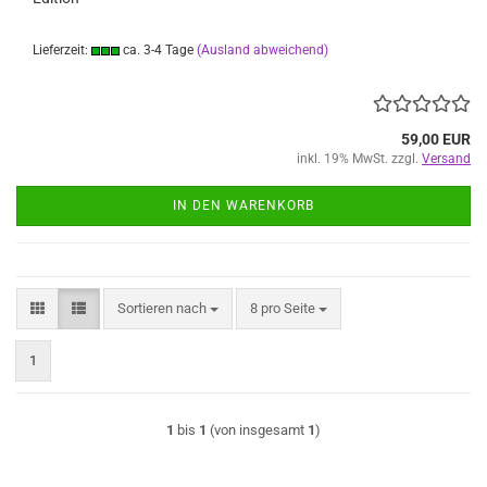
Lieferzeit:
ca. 3-4 Tage
(Ausland abweichend)
59,00 EUR
inkl. 19% MwSt. zzgl.
Versand
IN DEN WARENKORB
Sortieren nach
pro Seite
Sortieren nach
8 pro Seite
1
1
bis
1
(von insgesamt
1
)