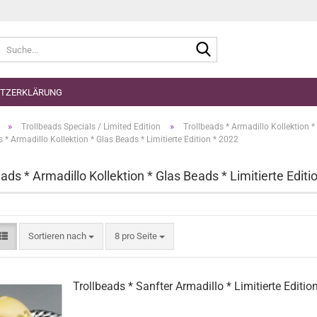
Suche...
TZERKLÄRUNG
»
»
Trollbeads Specials / Limited Edition
Trollbeads * Armadillo Kollektion * 
 * Armadillo Kollektion * Glas Beads * Limitierte Edition * 2022
eads * Armadillo Kollektion * Glas Beads * Limitierte Editi
Sortieren nach
pro Seite
Sortieren nach
8 pro Seite
Trollbeads * Sanfter Armadillo * Limitierte Edition