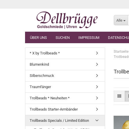
Alle
ÜBER UNS
SUCHEN
IMPRESSUM
DATENSCHU
Startseite
* X by Trollbeads *
Trollbeads
Blumenkind
Trollb
Silberschmuck
Traumfänger
Trollbeads * Neuheiten *
Trollbeads Starter-Armbänder
Trollbeads Specials / Limited Edition