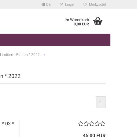
DE
Login
Merkzettel
Ihr Warenkorb
0,00 EUR
»
Limitierte Edition * 2022
on * 2022
1
 * 03 *
45,00 EUR