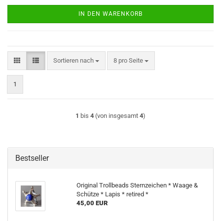
IN DEN WARENKORB
Sortieren nach
pro Seite
Sortieren nach
8 pro Seite
1
1
bis
4
(von insgesamt
4
)
Bestseller
Original Trollbeads Sternzeichen * Waage &
Schütze * Lapis * retired *
45,00 EUR