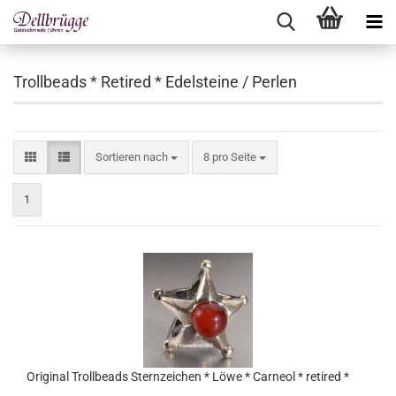
Trollbeads * Retired * Edelsteine / Perlen
Sortieren nach
pro Seite
Sortieren nach
8 pro Seite
1
Original Trollbeads Sternzeichen * Löwe * Carneol * retired *