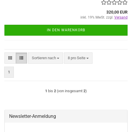
320,00 EUR
inkl. 19% MwSt. zzgl.
Versand
IN DEN WARENKORB
Sortieren nach
pro Seite
Sortieren nach
8 pro Seite
1
1
bis
2
(von insgesamt
2
)
Newsletter-Anmeldung