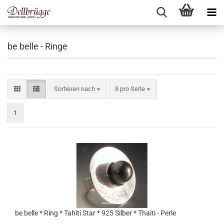
be belle - Ringe
Sortieren nach
pro Seite
Sortieren nach
8 pro Seite
1
be belle * Ring * Tahiti Star * 925 Silber * Thaiti - Perle