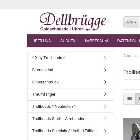
Alle
ÜBER UNS
SUCHEN
IMPRESSUM
DATENSCHU
Startseite
* X by Trollbeads *
Blumenkind
Trollb
Silberschmuck
Traumfänger
Trollbeads * Neuheiten *
Trollbeads Starter-Armbänder
Trollbeads Specials / Limited Edition