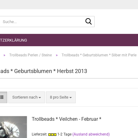
Suche...
TZERKLÄRUNG
»
»
Trollbeads Perlen / Steine
Trollbeads * Geburtsblumen * Silber mit Perle
eads * Geburtsblumen * Herbst 2013
Sortieren nach
pro Seite
Sortieren nach
8 pro Seite
Trollbeads * Veilchen - Februar *
Lieferzeit:
1-2 Tage
(Ausland abweichend)