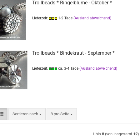
Trollbeads * Ringelblume - Oktober *
Lieferzeit:
1-2 Tage
(Ausland abweichend)
Trollbeads * Bindekraut - September *
Lieferzeit:
ca. 3-4 Tage
(Ausland abweichend)
Sortieren nach
pro Seite
Sortieren nach
8 pro Seite
1
bis
8
(von insgesamt
12
)