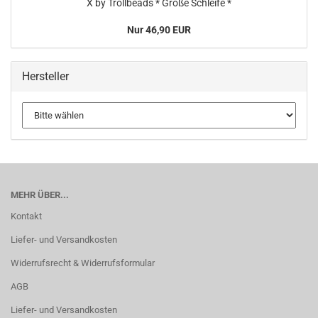
X by Trollbeads * Große Schleife *
Nur 46,90 EUR
Hersteller
MEHR ÜBER...
Kontakt
Liefer- und Versandkosten
Widerrufsrecht & Widerrufsformular
AGB
Liefer- und Versandkosten