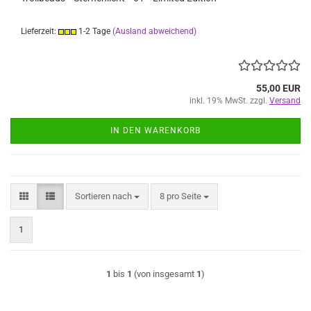
Lieferzeit:
1-2 Tage
(Ausland abweichend)
55,00 EUR
inkl. 19% MwSt. zzgl.
Versand
IN DEN WARENKORB
Sortieren nach
pro Seite
Sortieren nach
8 pro Seite
1
1
bis
1
(von insgesamt
1
)