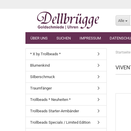
Alle
ÜBER UNS
SUCHEN
IMPRESSUM
DATENSCHU
Startseite
* X by Trollbeads *
Blumenkind
VIVENT
Silberschmuck
Traumfänger
Trollbeads * Neuheiten *
Trollbeads Starter-Armbänder
Trollbeads Specials / Limited Edition