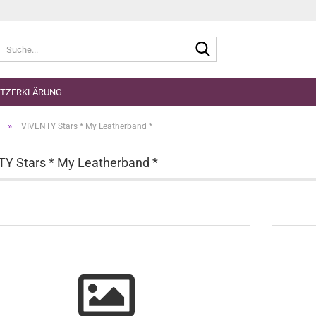
Suche...
TZERKLÄRUNG
»
VIVENTY Stars * My Leatherband *
Y Stars * My Leatherband *