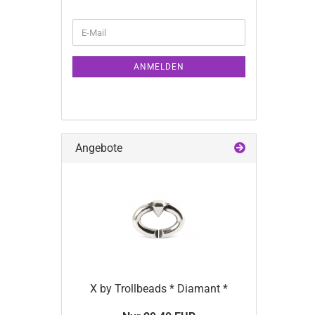
WEITER
E-
ZUR
Mail
NEWSLETTER-
ANMELDUNG
ANMELDEN
Angebote
X by Trollbeads * Diamant *