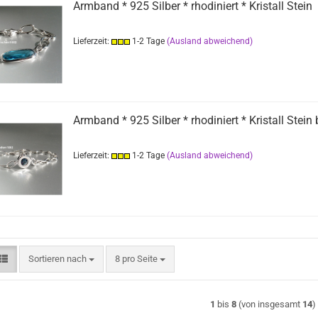
Armband * 925 Silber * rhodiniert * Kristall Stein
Lieferzeit:
1-2 Tage
(Ausland abweichend)
Armband * 925 Silber * rhodiniert * Kristall Stein 
Lieferzeit:
1-2 Tage
(Ausland abweichend)
Sortieren nach
pro Seite
Sortieren nach
8 pro Seite
1
bis
8
(von insgesamt
14
)