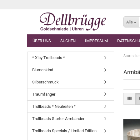
Alle
ÜBER UNS
SUCHEN
IMPRESSUM
DATENSCHU
Startseite
* X by Trollbeads *
Blumenkind
Armbän
Silberschmuck
Traumfänger
Trollbeads * Neuheiten *
Trollbeads Starter-Armbänder
Trollbeads Specials / Limited Edition