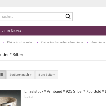
Suche...
TZERKLÄRUNG
»
»
»
Kleine Kostbarkeiten
Kleine Kostbarkeiten - Armbänder
Armbänder *
der * Silber
Sortieren nach
pro Seite
Sortieren nach
8 pro Seite
Einzelstück * Armband * 925 Silber * 750 Gold * 
Lazuli