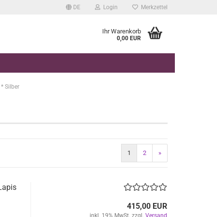
DE
Login
Merkzettel
Ihr Warenkorb
0,00 EUR
 Silber
1
2
»
Lapis
415,00 EUR
inkl. 19% MwSt. zzgl.
Versand