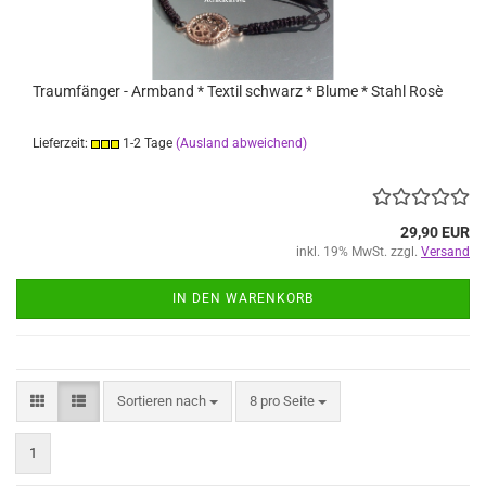
Traumfänger - Armband * Textil schwarz * Blume * Stahl Rosè
Lieferzeit:
1-2 Tage
(Ausland abweichend)
29,90 EUR
inkl. 19% MwSt. zzgl.
Versand
IN DEN WARENKORB
Sortieren nach
pro Seite
Sortieren nach
8 pro Seite
1