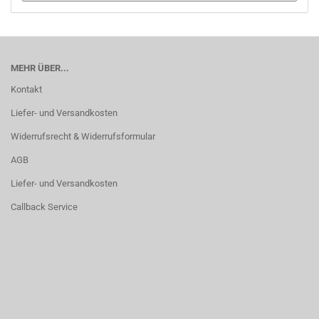
MEHR ÜBER...
Kontakt
Liefer- und Versandkosten
Widerrufsrecht & Widerrufsformular
AGB
Liefer- und Versandkosten
Callback Service