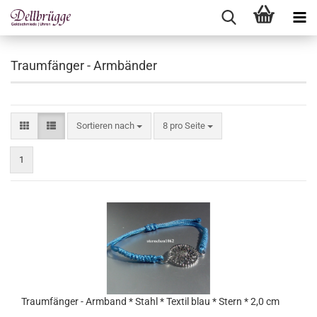
Traumfänger - Armbänder
Sortieren nach
pro Seite
Sortieren nach
8 pro Seite
1
Traumfänger - Armband * Stahl * Textil blau * Stern * 2,0 cm