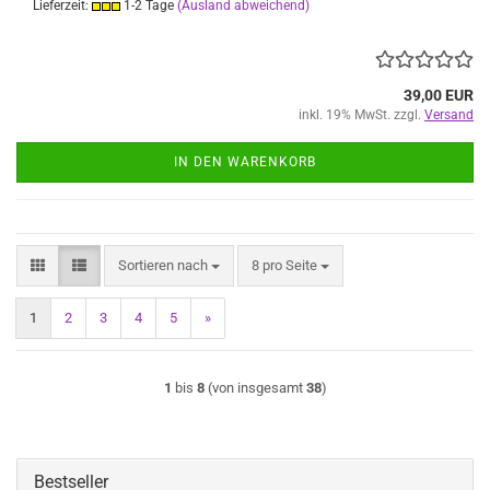
Lieferzeit:
1-2 Tage
(Ausland abweichend)
39,00 EUR
inkl. 19% MwSt. zzgl.
Versand
IN DEN WARENKORB
Sortieren nach
pro Seite
Sortieren nach
8 pro Seite
1
2
3
4
5
»
1
bis
8
(von insgesamt
38
)
Bestseller