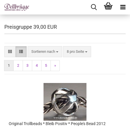
Preisgruppe 39,00 EUR
Sortieren nach
pro Seite
Sortieren nach
8 pro Seite
1
2
3
4
5
»
Original Trollbeads * Bleib Positiv * People's Bead 2012