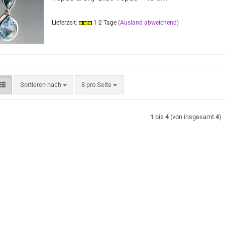
Lieferzeit:
1-2 Tage
(Ausland abweichend)
Sortieren nach
pro Seite
Sortieren nach
8 pro Seite
1
bis
4
(von insgesamt
4
)