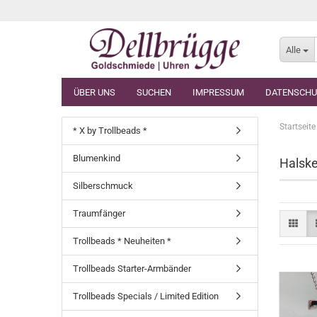
Alle
ÜBER UNS
SUCHEN
IMPRESSUM
DATENSCHU
Startseite
* X by Trollbeads *
Blumenkind
Halske
Silberschmuck
Traumfänger
Trollbeads * Neuheiten *
Trollbeads Starter-Armbänder
Trollbeads Specials / Limited Edition