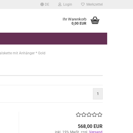
DE
Login
Merkzettel
Ihr Warenkorb
0,00 EUR
lskette mit Anhänger * Gold
1
568,00 EUR
inkl. 19% MwSt. zzgl.
Versand