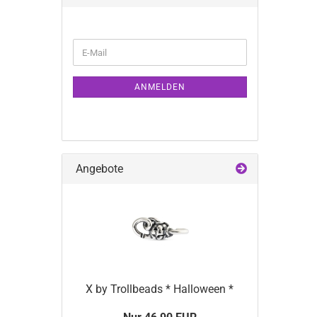
WEITER
E-
ZUR
Mail
NEWSLETTER-
ANMELDUNG
ANMELDEN
Angebote
X by Trollbeads * Halloween *