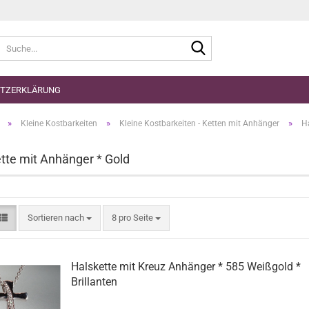
Suche...
TZERKLÄRUNG
»
»
»
Kleine Kostbarkeiten
Kleine Kostbarkeiten - Ketten mit Anhänger
Ha
tte mit Anhänger * Gold
Sortieren nach
pro Seite
Sortieren nach
8 pro Seite
Halskette mit Kreuz Anhänger * 585 Weißgold *
Brillanten