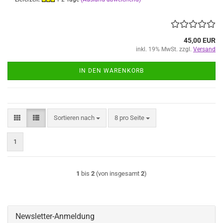
45,00 EUR
inkl. 19% MwSt. zzgl.
Versand
IN DEN WARENKORB
Sortieren nach
pro Seite
Sortieren nach
8 pro Seite
1
1
bis
2
(von insgesamt
2
)
Newsletter-Anmeldung