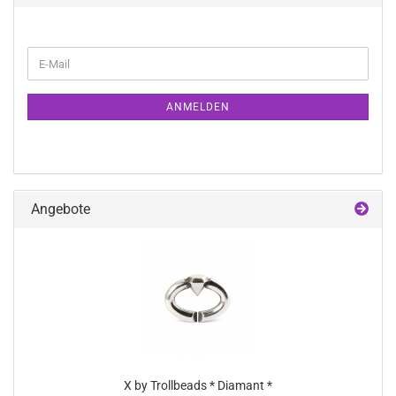
WEITER
E-
ZUR
Mail
NEWSLETTER-
ANMELDUNG
ANMELDEN
Angebote
X by Trollbeads * Diamant *