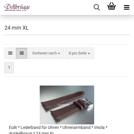
24 mm XL
Sortieren nach
pro Seite
Sortieren nach
8 pro Seite
1
Eulit * Lederband für Uhren * Uhrenarmband * Imola *
dunkelbraun * 24 mm XL