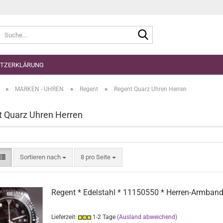
Suche...
TZERKLÄRUNG
»
»
»
MARKEN - UHREN
Regent
Regent Quarz Uhren Herren
 Quarz Uhren Herren
Sortieren nach
pro Seite
Sortieren nach
8 pro Seite
Regent * Edelstahl * 11150550 * Herren-Armband
Lieferzeit:
1-2 Tage
(Ausland abweichend)