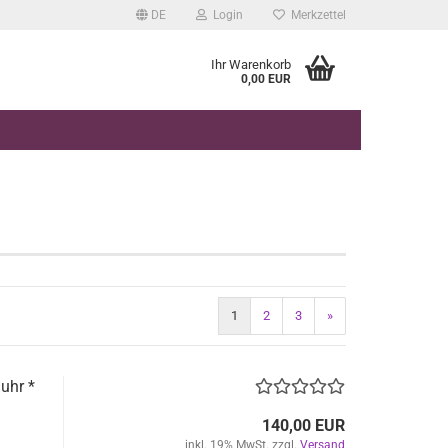
DE
Login
Merkzettel
Ihr Warenkorb
0,00 EUR
1
2
3
»
uhr *
140,00 EUR
inkl. 19% MwSt. zzgl.
Versand