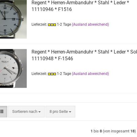
Regent * Herren-Armbanduhr * Stahl * Leder *
11110946 * F1516
Lieferzeit:
1-2 Tage
(Ausland abweichend)
Regent * Herren-Armbanduhr * Stahl * Leder * Sol
11110948 * F-1546
Lieferzeit:
1-2 Tage
(Ausland abweichend)
Sortieren nach
pro Seite
Sortieren nach
8 pro Seite
1
bis
8
(von insgesamt
18
)