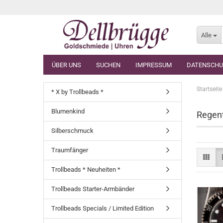
Alle
ÜBER UNS
SUCHEN
IMPRESSUM
DATENSCHU
Startseite
* X by Trollbeads *
Blumenkind
Regent
Silberschmuck
Traumfänger
Trollbeads * Neuheiten *
Trollbeads Starter-Armbänder
Trollbeads Specials / Limited Edition