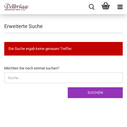
Erweiterte Suche
Die Suche ergab keine genauen Treffer.
MÖCHTEN
Möchten Sie noch einmal suchen?
SIE
NOCH
EINMAL
SUCHEN?
SUCHEN