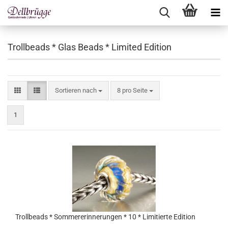
Trollbeads * Glas Beads * Limited Edition
Sortieren nach
pro Seite
Sortieren nach
8 pro Seite
1
Trollbeads * Sommererinnerungen * 10 * Limitierte Edition