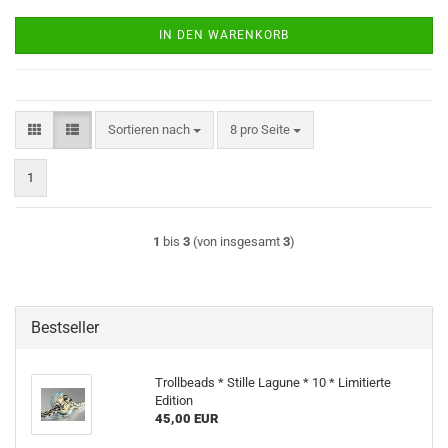
IN DEN WARENKORB
Sortieren nach
pro Seite
Sortieren nach
8 pro Seite
1
1
bis
3
(von insgesamt
3
)
Bestseller
Trollbeads * Stille Lagune * 10 * Limitierte
Edition
45,00 EUR