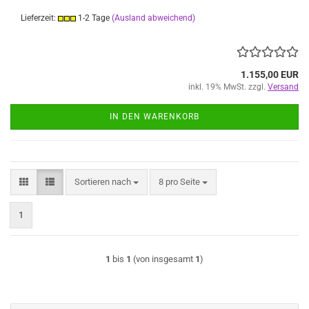
Lieferzeit:
1-2 Tage
(Ausland abweichend)
1.155,00 EUR
inkl. 19% MwSt. zzgl.
Versand
IN DEN WARENKORB
Sortieren nach
pro Seite
Sortieren nach
8 pro Seite
1
1
bis
1
(von insgesamt
1
)