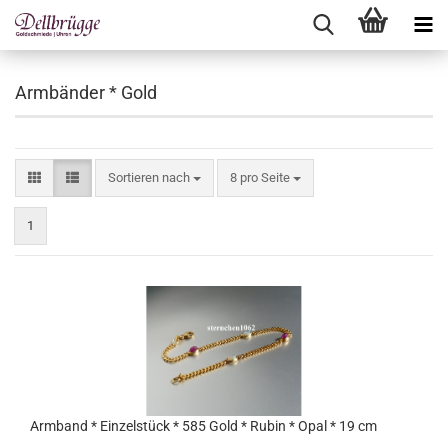
Armbänder * Gold
Sortieren nach
pro Seite
Sortieren nach
8 pro Seite
1
Armband * Einzelstück * 585 Gold * Rubin * Opal * 19 cm