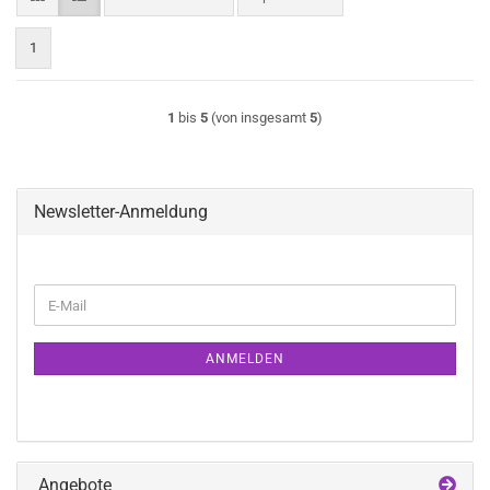
1
1
bis
5
(von insgesamt
5
)
Newsletter-Anmeldung
WEITER
E-
ZUR
Mail
NEWSLETTER-
ANMELDUNG
ANMELDEN
Angebote