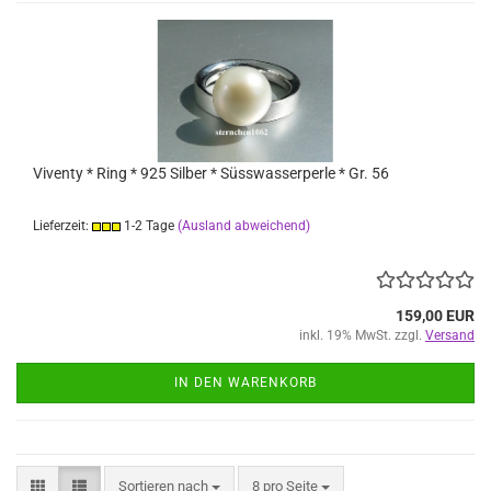
Viventy * Ring * 925 Silber * Süsswasserperle * Gr. 56
Lieferzeit:
1-2 Tage
(Ausland abweichend)
159,00 EUR
inkl. 19% MwSt. zzgl.
Versand
IN DEN WARENKORB
Sortieren nach
pro Seite
Sortieren nach
8 pro Seite