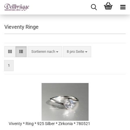
Vieventy Ringe
Sortieren nach
pro Seite
Sortieren nach
8 pro Seite
1
Viventy * Ring * 925 Silber * Zirkonia * 780521