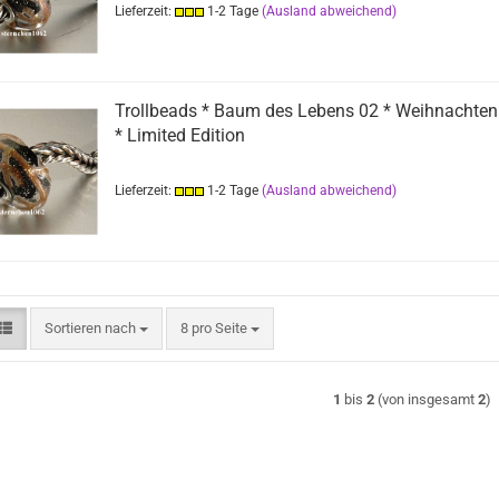
Lieferzeit:
1-2 Tage
(Ausland abweichend)
Trollbeads * Baum des Lebens 02 * Weihnachte
* Limited Edition
Lieferzeit:
1-2 Tage
(Ausland abweichend)
Sortieren nach
pro Seite
Sortieren nach
8 pro Seite
1
bis
2
(von insgesamt
2
)