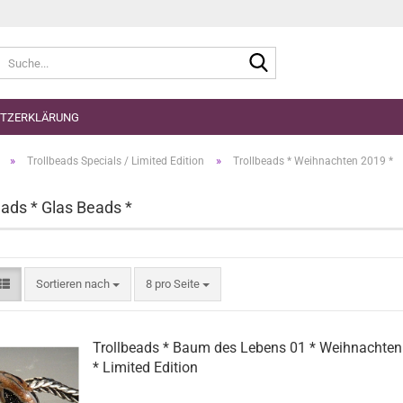
Suche...
TZERKLÄRUNG
»
»
Trollbeads Specials / Limited Edition
Trollbeads * Weihnachten 2019 *
eads * Glas Beads *
Sortieren nach
pro Seite
Sortieren nach
8 pro Seite
Trollbeads * Baum des Lebens 01 * Weihnachte
* Limited Edition