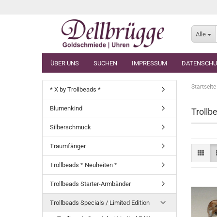
Alle
ÜBER UNS
SUCHEN
IMPRESSUM
DATENSCHU
Startseite
* X by Trollbeads *
Blumenkind
Trollb
Silberschmuck
Traumfänger
Trollbeads * Neuheiten *
Trollbeads Starter-Armbänder
Trollbeads Specials / Limited Edition