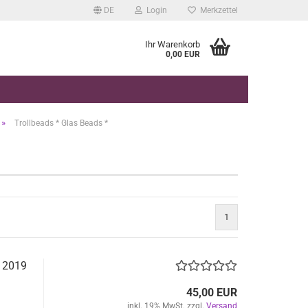
DE
Login
Merkzettel
Ihr Warenkorb
0,00 EUR
»
Trollbeads * Glas Beads *
1
n 2019
45,00 EUR
inkl. 19% MwSt. zzgl.
Versand