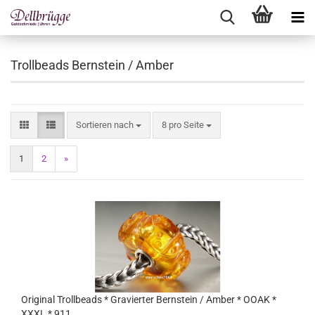
Trollbeads Bernstein / Amber
Sortieren nach
pro Seite
Sortieren nach
8 pro Seite
1
2
»
Original Trollbeads * Gravierter Bernstein / Amber * OOAK *
XXXL * 911