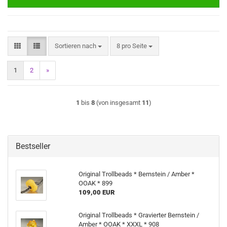
Sortieren nach
pro Seite
Sortieren nach
8 pro Seite
1
2
»
1
bis
8
(von insgesamt
11
)
Bestseller
Original Trollbeads * Bernstein / Amber *
OOAK * 899
109,00 EUR
Original Trollbeads * Gravierter Bernstein /
Amber * OOAK * XXXL * 908