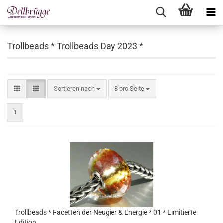
Trollbeads * Trollbeads Day 2023 *
Sortieren nach
pro Seite
Sortieren nach
8 pro Seite
1
Trollbeads * Facetten der Neugier & Energie * 01 * Limitierte
Edition