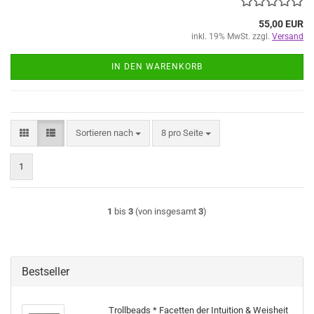
55,00 EUR
inkl. 19% MwSt. zzgl.
Versand
IN DEN WARENKORB
Sortieren nach
pro Seite
Sortieren nach
8 pro Seite
1
1
bis
3
(von insgesamt
3
)
Bestseller
Trollbeads * Facetten der Intuition & Weisheit