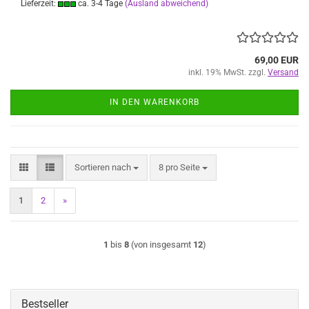
Lieferzeit:
ca. 3-4 Tage
(Ausland abweichend)
69,00 EUR
inkl. 19% MwSt. zzgl.
Versand
IN DEN WARENKORB
Sortieren nach
pro Seite
Sortieren nach
8 pro Seite
1
2
»
1
bis
8
(von insgesamt
12
)
Bestseller