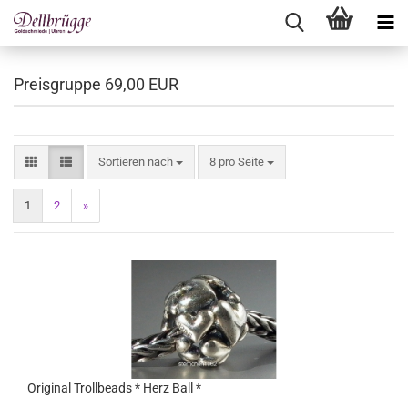
Preisgruppe 69,00 EUR
Sortieren nach
pro Seite
Sortieren nach
8 pro Seite
1
2
»
Original Trollbeads * Herz Ball *