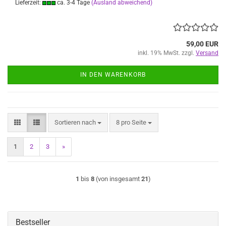
Lieferzeit:
ca. 3-4 Tage
(Ausland abweichend)
59,00 EUR
inkl. 19% MwSt. zzgl.
Versand
IN DEN WARENKORB
Sortieren nach
pro Seite
Sortieren nach
8 pro Seite
1
2
3
»
1
bis
8
(von insgesamt
21
)
Bestseller