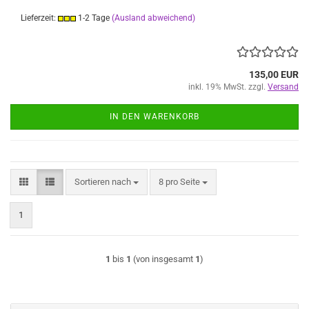
Lieferzeit:
1-2 Tage
(Ausland abweichend)
135,00 EUR
inkl. 19% MwSt. zzgl.
Versand
IN DEN WARENKORB
Sortieren nach
pro Seite
Sortieren nach
8 pro Seite
1
1
bis
1
(von insgesamt
1
)