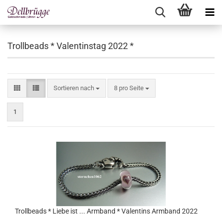
Trollbeads * Valentinstag 2022 *
Sortieren nach
pro Seite
Sortieren nach
8 pro Seite
1
Trollbeads * Liebe ist ... Armband * Valentins Armband 2022