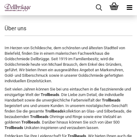
Über uns
Im Herzen von Schildesche, dem schönsten und ältesten Stadtteil von
Bielefeld, finden Sie in einem malerischen Fachwerkhaus die
Goldschmiede Dellbrügge. Seit 1919 im Familienbesitz, wird die
Goldschmiede heute von Michael Brausch, dem Enkel des Gründers,
geführt. Wir bieten Ihnen ein ausgewähltes Angebot an Markenuhren,
Gold- und Silberschmuck sowie in unserer Goldschmiede gefertigten
individuellen Einzelstücken.
Seit vielen Jahren können Sie bei uns eintauchen in die faszinierende und
einzigartige Welt der
Trollbeads
. Die Liebe zum Detail, die individuelle
Handarbeit sowie die unvergleichliche Farbenvielfalt der
Trollbeads
begeistert uns und unsere Kunden. In unserem nostalgischen Geschäft
finden Sie die gesamte
Trollbeads
kollektion an Glas- und Silberbeads, die
bezaubernden
Trollbeads
Ohrringe und Ringe sowie eine Vielzahl an
goldenen
Trollbeads
. Darüber hinaus können Sie sich von über 500
Trollbeads
Unikaten inspirieren und verzaubern lassen.
Entdecken Sie Ihre Leidenschaft für
Trollbeads
. Wir bieten Ihnen auch die