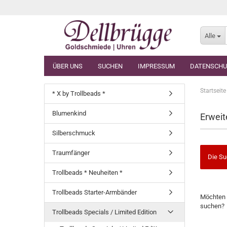
Alle
ÜBER UNS
SUCHEN
IMPRESSUM
DATENSCHU
Startseite
* X by Trollbeads *
Blumenkind
Erweit
Silberschmuck
Traumfänger
Die Su
Trollbeads * Neuheiten *
MÖCHTE
Trollbeads Starter-Armbänder
Möchten 
SIE
suchen?
NOCH
Trollbeads Specials / Limited Edition
EINMAL