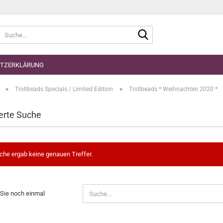
Suche...
TZERKLÄRUNG
»
»
Trollbeads Specials / Limited Edition
Trollbeads * Weihnachten 2020 *
erte Suche
che ergab keine genauen Treffer.
N
Sie noch einmal