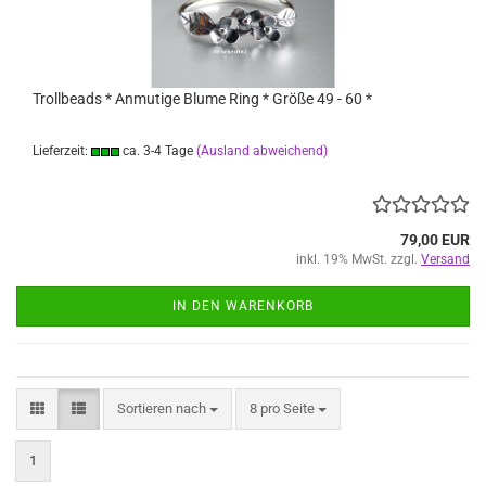
Trollbeads * Anmutige Blume Ring * Größe 49 - 60 *
Lieferzeit:
ca. 3-4 Tage
(Ausland abweichend)
79,00 EUR
inkl. 19% MwSt. zzgl.
Versand
IN DEN WARENKORB
Sortieren nach
pro Seite
Sortieren nach
8 pro Seite
1