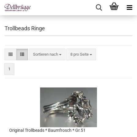
Trollbeads Ringe
Sortieren nach
pro Seite
Sortieren nach
8 pro Seite
1
Original Trollbeads * Baumfrosch * Gr.51