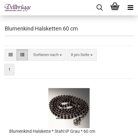
Blumenkind Halsketten 60 cm
Sortieren nach
pro Seite
Sortieren nach
8 pro Seite
1
Blumenkind Halskette * Stahl IP Grau * 60 cm