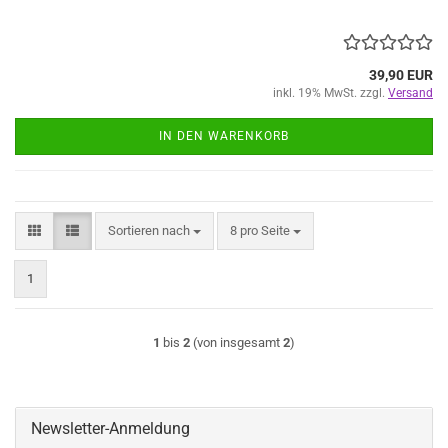
39,90 EUR
inkl. 19% MwSt. zzgl.
Versand
IN DEN WARENKORB
Sortieren nach
pro Seite
Sortieren nach
8 pro Seite
1
1
bis
2
(von insgesamt
2
)
Newsletter-Anmeldung