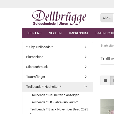
Alle
ÜBER UNS
SUCHEN
IMPRESSUM
DATENSCHU
Startseite
* X by Trollbeads *
Blumenkind
Trollb
Silberschmuck
Traumfänger
Trollbeads * Neuheiten *
Trollbeads * Neuheiten * anzeigen
Trollbeads * 50. Jahre Jubiläum *
Trollbeads * Black November Bead 2025
*