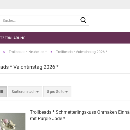
Suche...
TZERKLÄRUNG
»
»
Trollbeads * Neuheiten *
Trollbeads * Valentinstag 2026 *
eads * Valentinstag 2026 *
Sortieren nach
pro Seite
Sortieren nach
8 pro Seite
Trollbeads * Schmetterlingskuss Ohrhaken Einhä
mit Purple Jade *