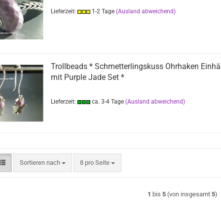
Lieferzeit:
1-2 Tage
(Ausland abweichend)
Trollbeads * Schmetterlingskuss Ohrhaken Einhä
mit Purple Jade Set *
Lieferzeit:
ca. 3-4 Tage
(Ausland abweichend)
Sortieren nach
pro Seite
Sortieren nach
8 pro Seite
1
bis
5
(von insgesamt
5
)